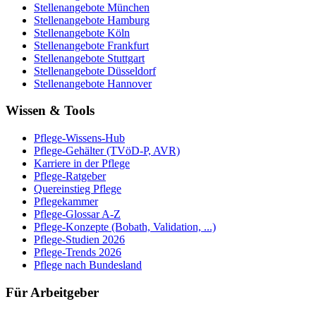
Stellenangebote
München
Stellenangebote
Hamburg
Stellenangebote
Köln
Stellenangebote
Frankfurt
Stellenangebote
Stuttgart
Stellenangebote
Düsseldorf
Stellenangebote
Hannover
Wissen & Tools
Pflege-Wissens-Hub
Pflege-Gehälter (TVöD-P, AVR)
Karriere in der Pflege
Pflege-Ratgeber
Quereinstieg Pflege
Pflegekammer
Pflege-Glossar A-Z
Pflege-Konzepte (Bobath, Validation, ...)
Pflege-Studien 2026
Pflege-Trends 2026
Pflege nach Bundesland
Für Arbeitgeber