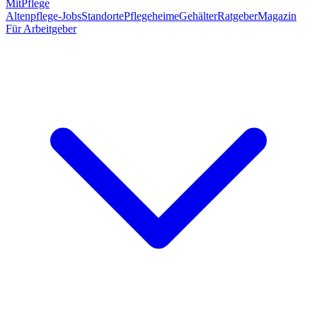
MitPflege
Altenpflege-Jobs
Standorte
Pflegeheime
Gehälter
Ratgeber
Magazin
Für Arbeitgeber